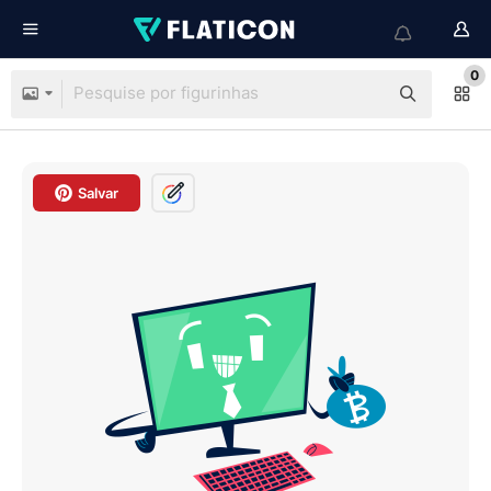
0
Salvar