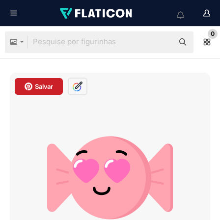
0
Salvar