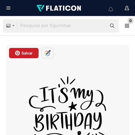
0
Salvar