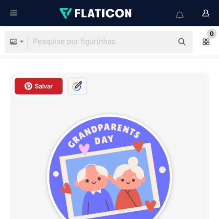
0
Salvar