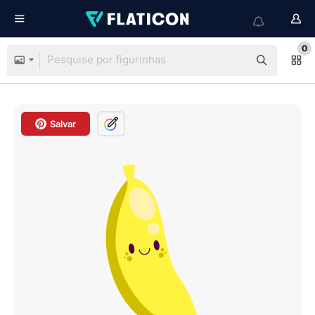
0
Salvar