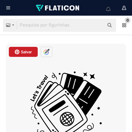
0
Salvar