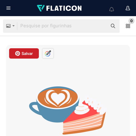
0
Salvar