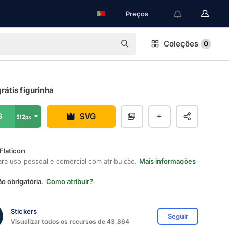
Preços
Coleções
0
rátis figurinha
G
SVG
512px
Flaticon
ara uso pessoal e comercial com atribuição.
Mais informações
ão obrigatória.
Como atribuir?
Stickers
Seguir
Visualizar todos os recursos de 43,864