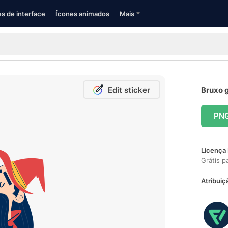
s de interface
Ícones animados
Mais
Edit sticker
Bruxo g
PN
Licença 
Grátis p
Atribuiç