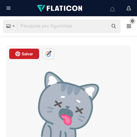
0
Salvar