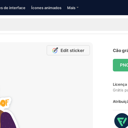
s de interface
Ícones animados
Mais
Edit sticker
Cão grá
PN
Licença 
Grátis p
Atribuiç