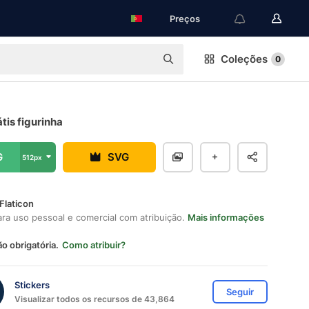
Preços
Coleções
0
tis figurinha
G
SVG
512px
Flaticon
ara uso pessoal e comercial com atribuição.
Mais informações
ão obrigatória.
Como atribuir?
Stickers
Seguir
Visualizar todos os recursos de 43,864