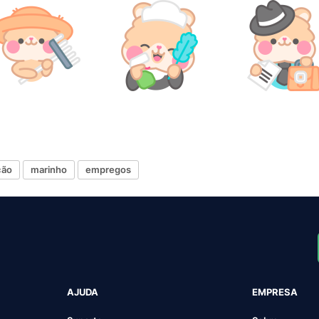
ção
marinho
empregos
AJUDA
EMPRESA