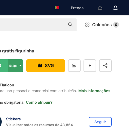
Preços
Coleções
0
 grátis figurinha
G
SVG
512px
Flaticon
ara uso pessoal e comercial com atribuição.
Mais informações
ão obrigatória.
Como atribuir?
Stickers
Seguir
Visualizar todos os recursos de 43,864