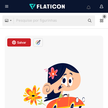
0
Salvar