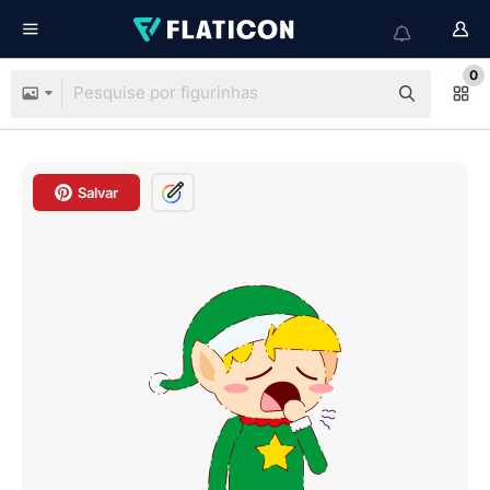
0
Salvar