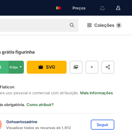
Preços
Coleções
0
grátis figurinha
G
SVG
512px
Flaticon
ara uso pessoal e comercial com atribuição.
Mais informações
ão obrigatória.
Como atribuir?
Gohsantosadrive
Seguir
Visualizar todos os recursos de 1,912