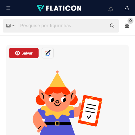
0
Salvar