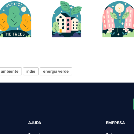
 ambiente
indie
energia verde
AJUDA
EMPRESA