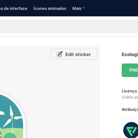
s de interface
Ícones animados
Mais
Edit sticker
Ecologi
PN
Licença 
Grátis p
Atribuiç