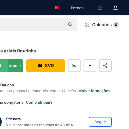
Preços
Coleções
0
a grátis figurinha
G
SVG
512px
Flaticon
ara uso pessoal e comercial com atribuição.
Mais informações
ão obrigatória.
Como atribuir?
Stickers
Seguir
Visualizar todos os recursos de 43,864