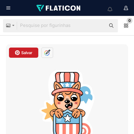
0
Salvar