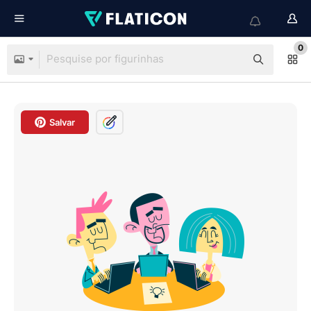
0
Salvar