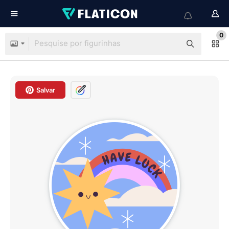
0
Salvar