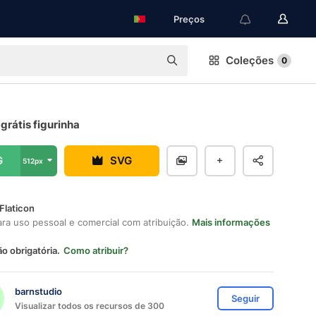
Preços
Coleções
0
 grátis figurinha
G
SVG
512px
Flaticon
ara uso pessoal e comercial com atribuição.
Mais informações
ão obrigatória.
Como atribuir?
barnstudio
Seguir
Visualizar todos os recursos de 300