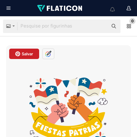
0
Salvar