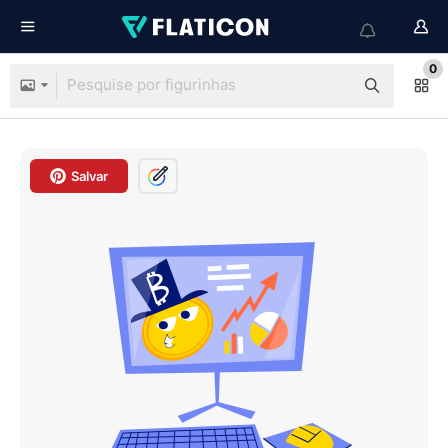
0
Salvar