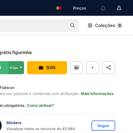
Preços
Coleções
0
grátis figurinha
G
SVG
512px
Flaticon
ara uso pessoal e comercial com atribuição.
Mais informações
ão obrigatória.
Como atribuir?
Stickers
Seguir
Visualizar todos os recursos de 43,864