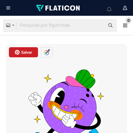
0
Salvar