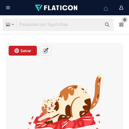
0
Salvar