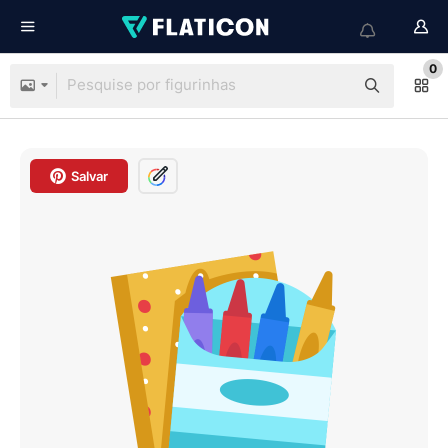
0
Salvar