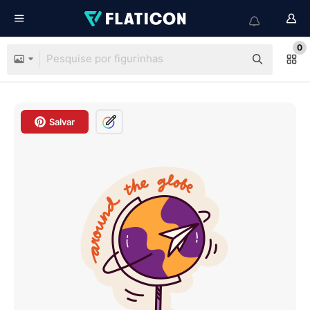
0
Salvar