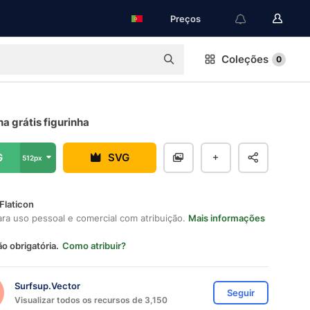
Preços
Coleções
0
a grátis figurinha
G
SVG
512px
Flaticon
ara uso pessoal e comercial com atribuição.
Mais informações
ão obrigatória.
Como atribuir?
Surfsup.Vector
Seguir
Visualizar todos os recursos de 3,150