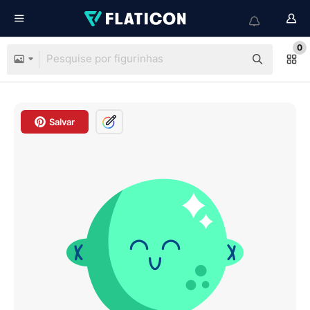
0
Salvar