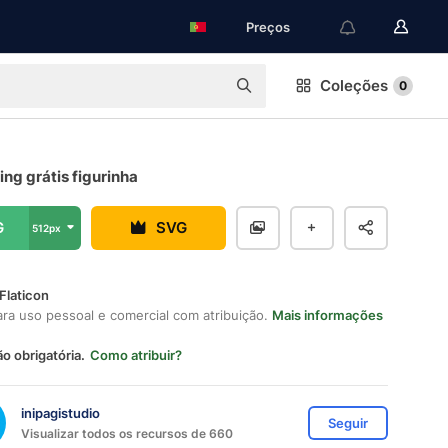
Preços
Coleções
0
ng grátis figurinha
G
SVG
512px
Flaticon
ara uso pessoal e comercial com atribuição.
Mais informações
ão obrigatória.
Como atribuir?
inipagistudio
Seguir
Visualizar todos os recursos de 660