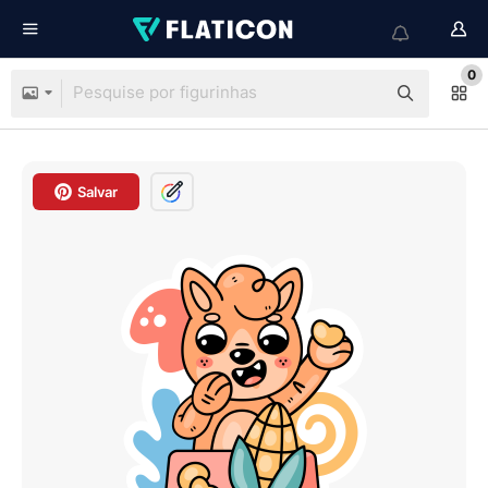
0
Salvar