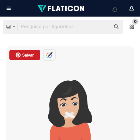
0
Salvar