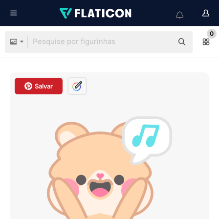
0
Salvar