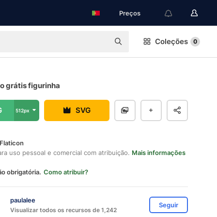
Preços
Coleções
0
 grátis figurinha
G
SVG
512px
Flaticon
ara uso pessoal e comercial com atribuição.
Mais informações
ão obrigatória.
Como atribuir?
paulalee
Seguir
Visualizar todos os recursos de 1,242