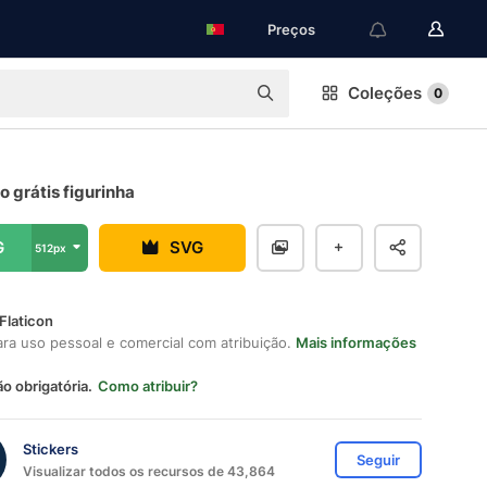
Preços
Coleções
0
 grátis figurinha
G
SVG
512px
Flaticon
ara uso pessoal e comercial com atribuição.
Mais informações
ão obrigatória.
Como atribuir?
Stickers
Seguir
Visualizar todos os recursos de 43,864