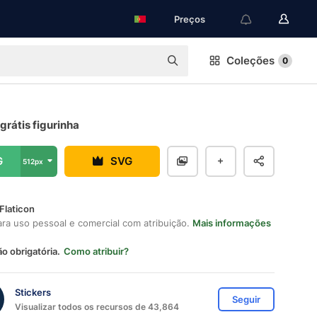
Preços
Coleções
0
grátis figurinha
G
SVG
512px
Flaticon
ara uso pessoal e comercial com atribuição.
Mais informações
ão obrigatória.
Como atribuir?
Stickers
Seguir
Visualizar todos os recursos de 43,864