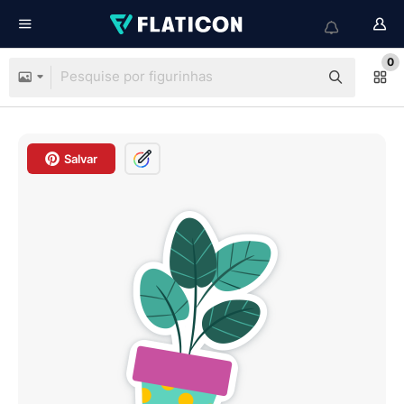
0
Salvar