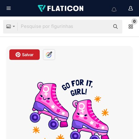
0
Salvar