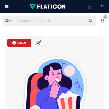
0
Salvar