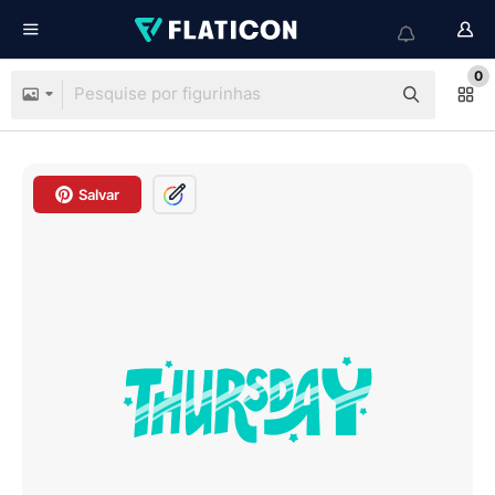
0
Salvar