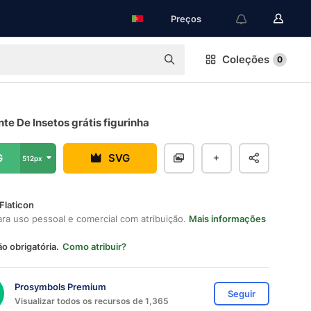
Preços
Coleções
0
te De Insetos grátis figurinha
G
SVG
512px
Flaticon
ara uso pessoal e comercial com atribuição.
Mais informações
ão obrigatória.
Como atribuir?
Prosymbols Premium
Seguir
Visualizar todos os recursos de 1,365