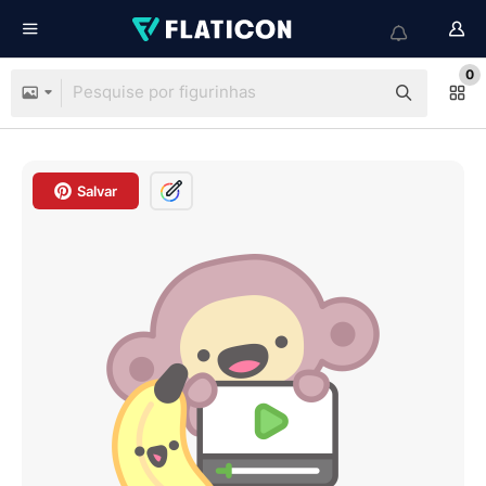
0
Salvar