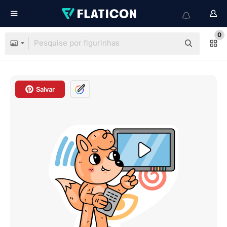
0
Salvar