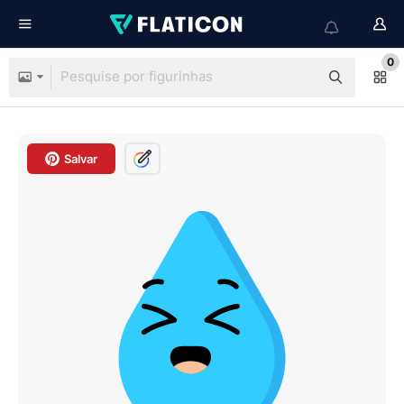
0
Salvar