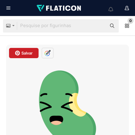
0
Salvar