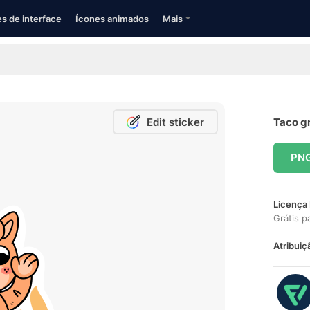
s de interface
Ícones animados
Mais
Edit sticker
Taco gr
PN
Licença 
Grátis p
Atribuiç