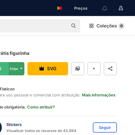
Preços
Coleções
0
átis figurinha
G
SVG
512px
Flaticon
ara uso pessoal e comercial com atribuição.
Mais informações
ão obrigatória.
Como atribuir?
Stickers
Seguir
Visualizar todos os recursos de 43,864