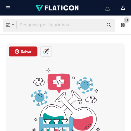
0
Salvar