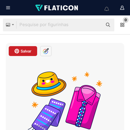
0
Salvar