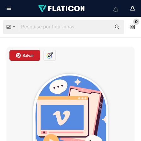
0
Salvar