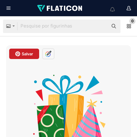
0
Salvar